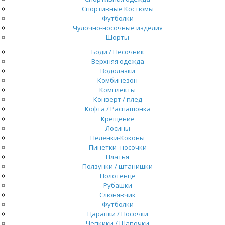
Спортивные Костюмы
Футболки
Чулочно-носочные изделия
Шорты
Боди / Песочник
Верхняя одежда
Водолазки
Комбинезон
Комплекты
Конверт / плед
Кофта / Распашонка
Крещение
Лосины
Пеленки-Коконы
Пинетки- носочки
Платья
Ползунки / штанишки
Полотенце
Рубашки
Слюнявчик
Футболки
Царапки / Носочки
Чепкики / Шапочки