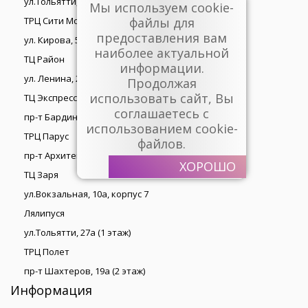
ул.Тольятти, 27а (2 этаж)
Мы используем cookie-
ТРЦ Сити Молл
файлы для
предоставления вам
ул. Кирова, 55 (4 этаж)
наиболее актуальной
ТЦ Район
информации.
ул. Ленина, 2 (2 этаж)
Продолжая
использовать сайт, Вы
ТЦ Экспресс
соглашаетесь с
пр-т Бардина, 2 (цокольный этаж)
использованием cookie-
ТРЦ Парус
файлов.
пр-т Архитекторов, 14а (2 этаж)
ХОРОШО
ТЦ Заря
ул.Вокзальная, 10а, корпус 7
Лялипуся
ул.Тольятти, 27а (1 этаж)
ТРЦ Полет
пр-т Шахтеров, 19а (2 этаж)
Информация