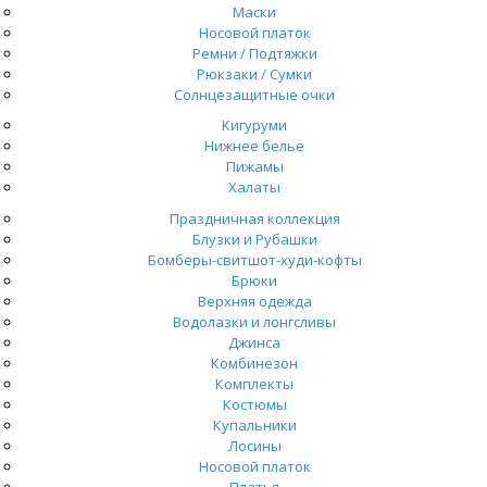
Маски
Носовой платок
Ремни / Подтяжки
Рюкзаки / Сумки
Солнцезащитные очки
Кигуруми
Нижнее белье
Пижамы
Халаты
Праздничная коллекция
Блузки и Рубашки
Бомберы-свитшот-худи-кофты
Брюки
Верхняя одежда
Водолазки и лонгсливы
Джинса
Комбинезон
Комплекты
Костюмы
Купальники
Лосины
Носовой платок
Платья