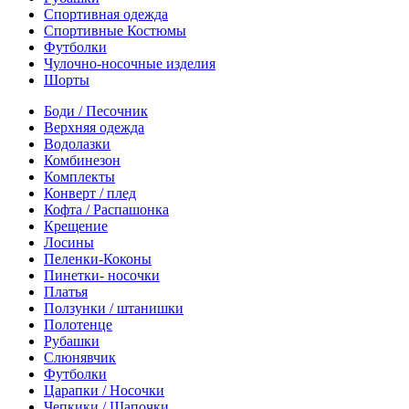
Спортивная одежда
Спортивные Костюмы
Футболки
Чулочно-носочные изделия
Шорты
Боди / Песочник
Верхняя одежда
Водолазки
Комбинезон
Комплекты
Конверт / плед
Кофта / Распашонка
Крещение
Лосины
Пеленки-Коконы
Пинетки- носочки
Платья
Ползунки / штанишки
Полотенце
Рубашки
Слюнявчик
Футболки
Царапки / Носочки
Чепкики / Шапочки