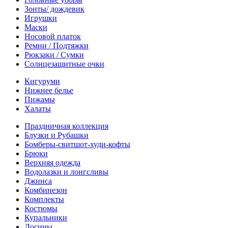
Зонты/ дождевик
Игрушки
Маски
Носовой платок
Ремни / Подтяжки
Рюкзаки / Сумки
Солнцезащитные очки
Кигуруми
Нижнее белье
Пижамы
Халаты
Праздничная коллекция
Блузки и Рубашки
Бомберы-свитшот-худи-кофты
Брюки
Верхняя одежда
Водолазки и лонгсливы
Джинса
Комбинезон
Комплекты
Костюмы
Купальники
Лосины