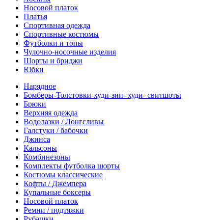
Носовой платок
Платья
Спортивная одежда
Спортивные костюмы
Футболки и топы
Чулочно-носочные изделия
Шорты и бриджи
Юбки
Нарядное
Бомберы-Толстовки-худи-зип- худи- свитшоты
Брюки
Верхняя одежда
Водолазки / Лонгсливы
Галстуки / бабочки
Джинса
Кальсоны
Комбинезоны
Комплекты футболка шорты
Костюмы классические
Кофты / Джемпера
Купальные боксеры
Носовой платок
Ремни / подтяжки
Рубашки