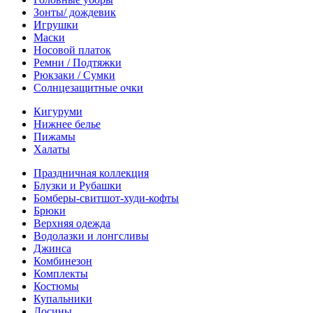
Зонты/ дождевик
Игрушки
Маски
Носовой платок
Ремни / Подтяжки
Рюкзаки / Сумки
Солнцезащитные очки
Кигуруми
Нижнее белье
Пижамы
Халаты
Праздничная коллекция
Блузки и Рубашки
Бомберы-свитшот-худи-кофты
Брюки
Верхняя одежда
Водолазки и лонгсливы
Джинса
Комбинезон
Комплекты
Костюмы
Купальники
Лосины