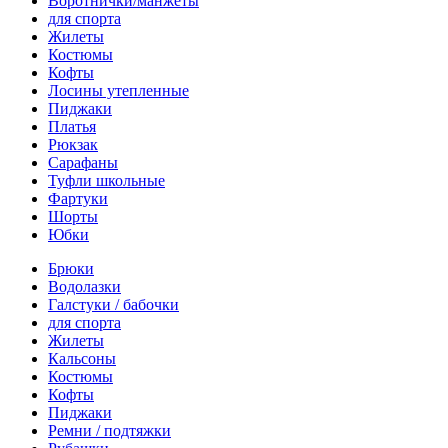
Воротнички/манжеты
для спорта
Жилеты
Костюмы
Кофты
Лосины утепленные
Пиджаки
Платья
Рюкзак
Сарафаны
Туфли школьные
Фартуки
Шорты
Юбки
Брюки
Водолазки
Галстуки / бабочки
для спорта
Жилеты
Кальсоны
Костюмы
Кофты
Пиджаки
Ремни / подтяжки