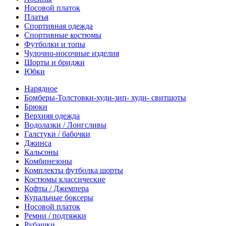
Носовой платок
Платья
Спортивная одежда
Спортивные костюмы
Футболки и топы
Чулочно-носочные изделия
Шорты и бриджи
Юбки
Нарядное
Бомберы-Толстовки-худи-зип- худи- свитшоты
Брюки
Верхняя одежда
Водолазки / Лонгсливы
Галстуки / бабочки
Джинса
Кальсоны
Комбинезоны
Комплекты футболка шорты
Костюмы классические
Кофты / Джемпера
Купальные боксеры
Носовой платок
Ремни / подтяжки
Рубашки