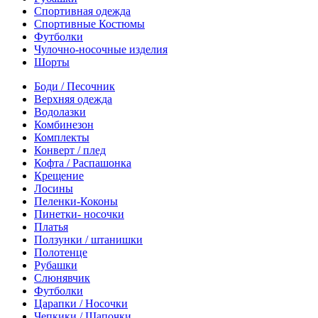
Спортивная одежда
Спортивные Костюмы
Футболки
Чулочно-носочные изделия
Шорты
Боди / Песочник
Верхняя одежда
Водолазки
Комбинезон
Комплекты
Конверт / плед
Кофта / Распашонка
Крещение
Лосины
Пеленки-Коконы
Пинетки- носочки
Платья
Ползунки / штанишки
Полотенце
Рубашки
Слюнявчик
Футболки
Царапки / Носочки
Чепкики / Шапочки