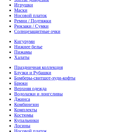
Игрушки
Маски
Носовой платок
Ремни / Подтяжки
Рюкзаки / Сумки
Солнцезащитные очки
Кигуруми
Нижнее белье
Пижамы
Халаты
Праздничная коллекция
Блузки и Рубашки
Бомберы-свитшот-худи-кофты
Брюки
Верхняя одежда
Водолазки и лонгсливы
Джинса
Комбинезон
Комплекты
Костюмы
Купальники
Лосины
Носовой платок