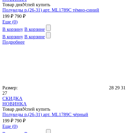
Товар дня
Успей купить
Полукеды р.(26-31) арт. ML1789C тёмно-синий
199 ₽
790 ₽
Еще (
0
)
В корзину
В корзине
В корзину
В корзине
Подробнее
Размер:
28
29
31
27
СКИДКА
НОВИНКА
Товар дня
Успей купить
Полукеды р.(26-31) арт. ML1789C чёрный
199 ₽
790 ₽
Еще (
0
)