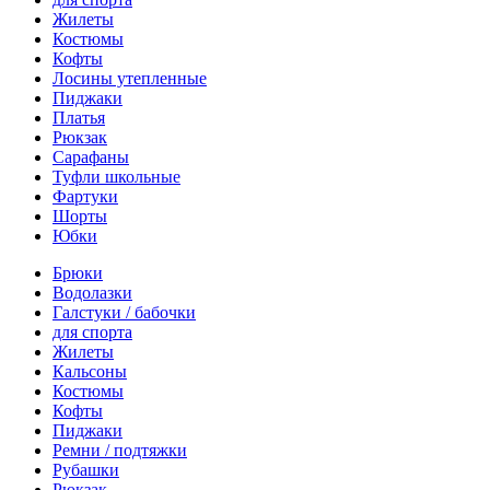
Жилеты
Костюмы
Кофты
Лосины утепленные
Пиджаки
Платья
Рюкзак
Сарафаны
Туфли школьные
Фартуки
Шорты
Юбки
Брюки
Водолазки
Галстуки / бабочки
для спорта
Жилеты
Кальсоны
Костюмы
Кофты
Пиджаки
Ремни / подтяжки
Рубашки
Рюкзак