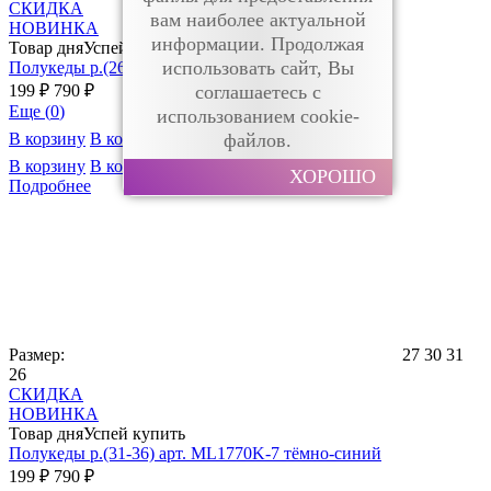
СКИДКА
вам наиболее актуальной
НОВИНКА
информации. Продолжая
Товар дня
Успей купить
использовать сайт, Вы
Полукеды р.(26-31) арт. ML1823C мятный
199 ₽
790 ₽
соглашаетесь с
Еще (
0
)
использованием cookie-
В корзину
В корзине
файлов.
В корзину
В корзине
ХОРОШО
Подробнее
Размер:
27
30
31
26
СКИДКА
НОВИНКА
Товар дня
Успей купить
Полукеды р.(31-36) арт. ML1770K-7 тёмно-синий
199 ₽
790 ₽