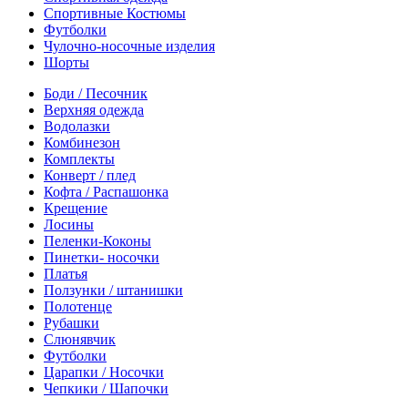
Спортивные Костюмы
Футболки
Чулочно-носочные изделия
Шорты
Боди / Песочник
Верхняя одежда
Водолазки
Комбинезон
Комплекты
Конверт / плед
Кофта / Распашонка
Крещение
Лосины
Пеленки-Коконы
Пинетки- носочки
Платья
Ползунки / штанишки
Полотенце
Рубашки
Слюнявчик
Футболки
Царапки / Носочки
Чепкики / Шапочки