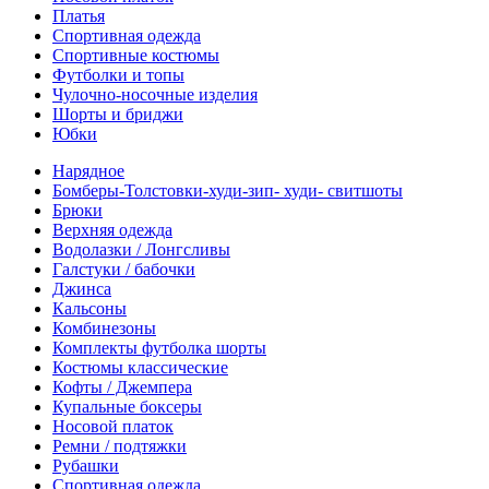
Платья
Спортивная одежда
Спортивные костюмы
Футболки и топы
Чулочно-носочные изделия
Шорты и бриджи
Юбки
Нарядное
Бомберы-Толстовки-худи-зип- худи- свитшоты
Брюки
Верхняя одежда
Водолазки / Лонгсливы
Галстуки / бабочки
Джинса
Кальсоны
Комбинезоны
Комплекты футболка шорты
Костюмы классические
Кофты / Джемпера
Купальные боксеры
Носовой платок
Ремни / подтяжки
Рубашки
Спортивная одежда