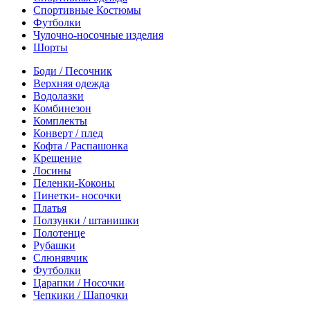
Спортивные Костюмы
Футболки
Чулочно-носочные изделия
Шорты
Боди / Песочник
Верхняя одежда
Водолазки
Комбинезон
Комплекты
Конверт / плед
Кофта / Распашонка
Крещение
Лосины
Пеленки-Коконы
Пинетки- носочки
Платья
Ползунки / штанишки
Полотенце
Рубашки
Слюнявчик
Футболки
Царапки / Носочки
Чепкики / Шапочки