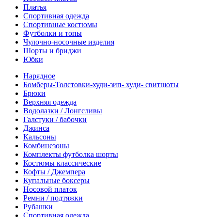
Платья
Спортивная одежда
Спортивные костюмы
Футболки и топы
Чулочно-носочные изделия
Шорты и бриджи
Юбки
Нарядное
Бомберы-Толстовки-худи-зип- худи- свитшоты
Брюки
Верхняя одежда
Водолазки / Лонгсливы
Галстуки / бабочки
Джинса
Кальсоны
Комбинезоны
Комплекты футболка шорты
Костюмы классические
Кофты / Джемпера
Купальные боксеры
Носовой платок
Ремни / подтяжки
Рубашки
Спортивная одежда