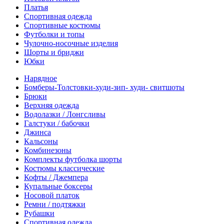
Платья
Спортивная одежда
Спортивные костюмы
Футболки и топы
Чулочно-носочные изделия
Шорты и бриджи
Юбки
Нарядное
Бомберы-Толстовки-худи-зип- худи- свитшоты
Брюки
Верхняя одежда
Водолазки / Лонгсливы
Галстуки / бабочки
Джинса
Кальсоны
Комбинезоны
Комплекты футболка шорты
Костюмы классические
Кофты / Джемпера
Купальные боксеры
Носовой платок
Ремни / подтяжки
Рубашки
Спортивная одежда