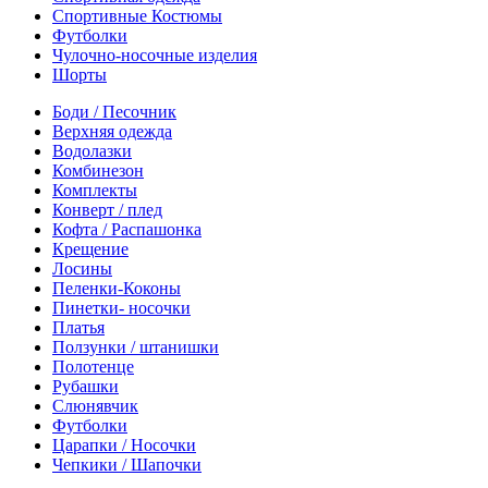
Спортивные Костюмы
Футболки
Чулочно-носочные изделия
Шорты
Боди / Песочник
Верхняя одежда
Водолазки
Комбинезон
Комплекты
Конверт / плед
Кофта / Распашонка
Крещение
Лосины
Пеленки-Коконы
Пинетки- носочки
Платья
Ползунки / штанишки
Полотенце
Рубашки
Слюнявчик
Футболки
Царапки / Носочки
Чепкики / Шапочки