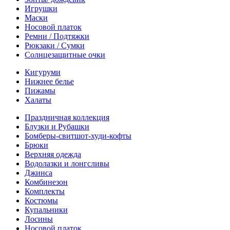
Игрушки
Маски
Носовой платок
Ремни / Подтяжки
Рюкзаки / Сумки
Солнцезащитные очки
Кигуруми
Нижнее белье
Пижамы
Халаты
Праздничная коллекция
Блузки и Рубашки
Бомберы-свитшот-худи-кофты
Брюки
Верхняя одежда
Водолазки и лонгсливы
Джинса
Комбинезон
Комплекты
Костюмы
Купальники
Лосины
Носовой платок