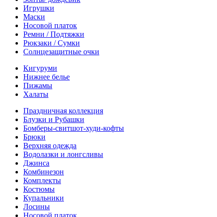
Игрушки
Маски
Носовой платок
Ремни / Подтяжки
Рюкзаки / Сумки
Солнцезащитные очки
Кигуруми
Нижнее белье
Пижамы
Халаты
Праздничная коллекция
Блузки и Рубашки
Бомберы-свитшот-худи-кофты
Брюки
Верхняя одежда
Водолазки и лонгсливы
Джинса
Комбинезон
Комплекты
Костюмы
Купальники
Лосины
Носовой платок