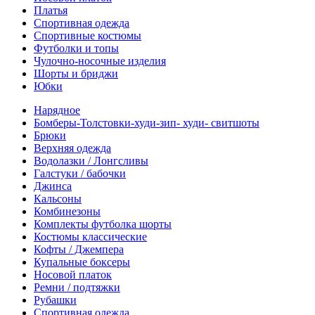
Платья
Спортивная одежда
Спортивные костюмы
Футболки и топы
Чулочно-носочные изделия
Шорты и бриджи
Юбки
Нарядное
Бомберы-Толстовки-худи-зип- худи- свитшоты
Брюки
Верхняя одежда
Водолазки / Лонгсливы
Галстуки / бабочки
Джинса
Кальсоны
Комбинезоны
Комплекты футболка шорты
Костюмы классические
Кофты / Джемпера
Купальные боксеры
Носовой платок
Ремни / подтяжки
Рубашки
Спортивная одежда