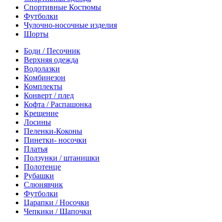
Спортивные Костюмы
Футболки
Чулочно-носочные изделия
Шорты
Боди / Песочник
Верхняя одежда
Водолазки
Комбинезон
Комплекты
Конверт / плед
Кофта / Распашонка
Крещение
Лосины
Пеленки-Коконы
Пинетки- носочки
Платья
Ползунки / штанишки
Полотенце
Рубашки
Слюнявчик
Футболки
Царапки / Носочки
Чепкики / Шапочки