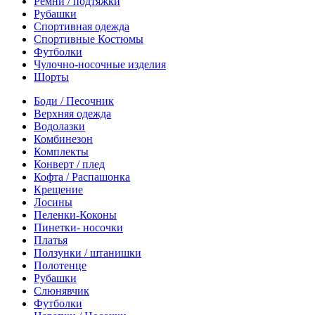
Ремни / подтяжки
Рубашки
Спортивная одежда
Спортивные Костюмы
Футболки
Чулочно-носочные изделия
Шорты
Боди / Песочник
Верхняя одежда
Водолазки
Комбинезон
Комплекты
Конверт / плед
Кофта / Распашонка
Крещение
Лосины
Пеленки-Коконы
Пинетки- носочки
Платья
Ползунки / штанишки
Полотенце
Рубашки
Слюнявчик
Футболки