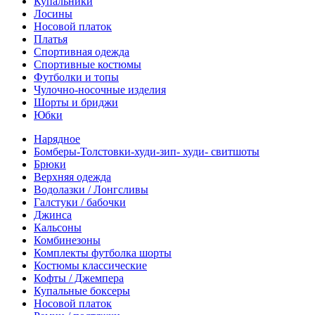
Купальники
Лосины
Носовой платок
Платья
Спортивная одежда
Спортивные костюмы
Футболки и топы
Чулочно-носочные изделия
Шорты и бриджи
Юбки
Нарядное
Бомберы-Толстовки-худи-зип- худи- свитшоты
Брюки
Верхняя одежда
Водолазки / Лонгсливы
Галстуки / бабочки
Джинса
Кальсоны
Комбинезоны
Комплекты футболка шорты
Костюмы классические
Кофты / Джемпера
Купальные боксеры
Носовой платок