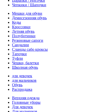
Царапки / Носочки
Чепкики / Шапочки
Мешки для обуви
Демисезонняя обувь
Кеды
Кроссовки
Летняя обувь
Полуботинки
Резиновые сапоги
Сандалии
Сланцы сабо кроксы
Тапочки
Туфли
Чешки, балетки
Школная обувь
для девочек
для мальчиков
Обувь
Распродажа
Верхняя одежда
Головные уборы
Для девочек
Для мальчиков