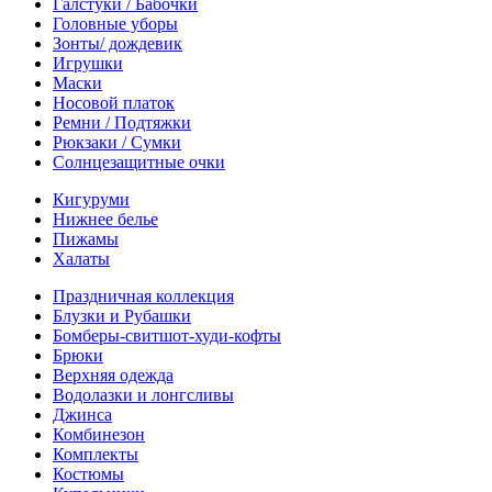
Галстуки / Бабочки
Головные уборы
Зонты/ дождевик
Игрушки
Маски
Носовой платок
Ремни / Подтяжки
Рюкзаки / Сумки
Солнцезащитные очки
Кигуруми
Нижнее белье
Пижамы
Халаты
Праздничная коллекция
Блузки и Рубашки
Бомберы-свитшот-худи-кофты
Брюки
Верхняя одежда
Водолазки и лонгсливы
Джинса
Комбинезон
Комплекты
Костюмы