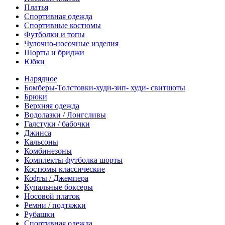
Платья
Спортивная одежда
Спортивные костюмы
Футболки и топы
Чулочно-носочные изделия
Шорты и бриджи
Юбки
Нарядное
Бомберы-Толстовки-худи-зип- худи- свитшоты
Брюки
Верхняя одежда
Водолазки / Лонгсливы
Галстуки / бабочки
Джинса
Кальсоны
Комбинезоны
Комплекты футболка шорты
Костюмы классические
Кофты / Джемпера
Купальные боксеры
Носовой платок
Ремни / подтяжки
Рубашки
Спортивная одежда