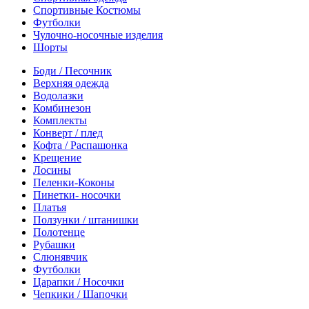
Спортивные Костюмы
Футболки
Чулочно-носочные изделия
Шорты
Боди / Песочник
Верхняя одежда
Водолазки
Комбинезон
Комплекты
Конверт / плед
Кофта / Распашонка
Крещение
Лосины
Пеленки-Коконы
Пинетки- носочки
Платья
Ползунки / штанишки
Полотенце
Рубашки
Слюнявчик
Футболки
Царапки / Носочки
Чепкики / Шапочки