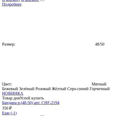
Подробнее
Размер:
48/50
Цвет:
Мятный
Бежевый
Зелёный
Розовый
Жёлтый
Серо-синий
Горчичный
НОВИНКА
Товар дня
Успей купить
Бандана р.(48-50) арт. CHF-2194
350 ₽
Еще (
-1
)