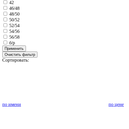
42
46/48
48/50
50/52
52/54
54/56
56/58
б/р
Применить
Очистить фильтр
Сортировать:
по имени
по цене