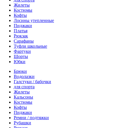
Жилеты
Костюмы
Кофты
Лосины утепленные
Пиджаки
Платья
Рюкзак
Сарафаны
Туфли школьные
Фартуки
Шорты
Юбки
Брюки
Водолазки
Галстуки / бабочки
для спорта
Жилеты
Кальсоны
Костюмы
Кофты
Пиджаки
Ремни / подтяжки
Рубашки
Рюкзак