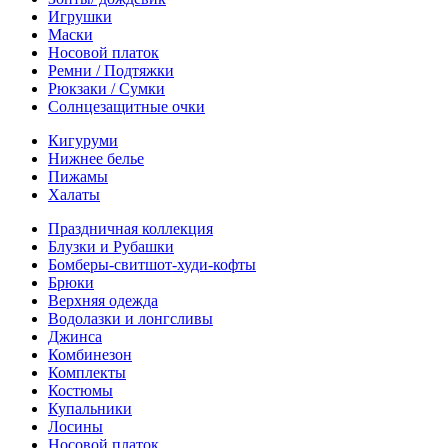
Игрушки
Маски
Носовой платок
Ремни / Подтяжки
Рюкзаки / Сумки
Солнцезащитные очки
Кигуруми
Нижнее белье
Пижамы
Халаты
Праздничная коллекция
Блузки и Рубашки
Бомберы-свитшот-худи-кофты
Брюки
Верхняя одежда
Водолазки и лонгсливы
Джинса
Комбинезон
Комплекты
Костюмы
Купальники
Лосины
Носовой платок